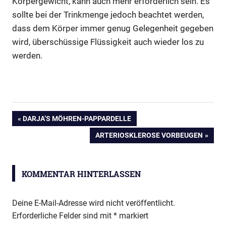
Körpergewicht, kann auch mehr erforderlich sein. Es
sollte bei der Trinkmenge jedoch beachtet werden,
dass dem Körper immer genug Gelegenheit gegeben
wird, überschüssige Flüssigkeit auch wieder los zu
werden.
Dehydrieren
Beitragsnavigation
VORHERIGER
DARJA’S MÖHREN-PAPPARDELLE
Durst
BEITRAG:
NÄCHSTER
ARTERIOSKLEROSE VORBEUGEN
Lösungsmittel
BEITRAG:
Reinigung
Theromoregulation
KOMMENTAR HINTERLASSEN
Transport-
Funktion
Deine E-Mail-Adresse wird nicht veröffentlicht.
Wasser
Erforderliche Felder sind mit
*
markiert