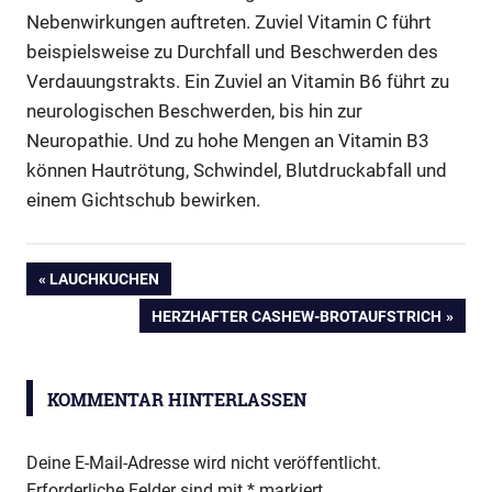
Nebenwirkungen auftreten. Zuviel Vitamin C führt
beispielsweise zu Durchfall und Beschwerden des
Verdauungstrakts. Ein Zuviel an Vitamin B6 führt zu
neurologischen Beschwerden, bis hin zur
Neuropathie. Und zu hohe Mengen an Vitamin B3
können Hautrötung, Schwindel, Blutdruckabfall und
einem Gichtschub bewirken.
Mangel
Beitragsnavigation
VORHERIGER
LAUCHKUCHEN
Überdosierung
BEITRAG:
NÄCHSTER
HERZHAFTER CASHEW-BROTAUFSTRICH
Vitamin
BEITRAG:
B
Vitamin
KOMMENTAR HINTERLASSEN
C
wasserlösliche
Deine E-Mail-Adresse wird nicht veröffentlicht.
Vitamine
Erforderliche Felder sind mit
*
markiert