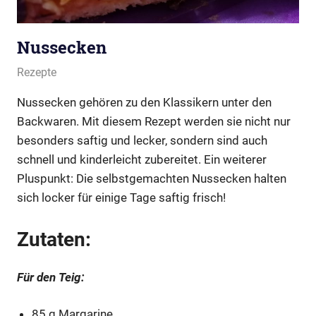
Nussecken
September 12, 2019
cnidarya.de
Rezepte
Nussecken gehören zu den Klassikern unter den
Backwaren. Mit diesem Rezept werden sie nicht nur
besonders saftig und lecker, sondern sind auch
schnell und kinderleicht zubereitet. Ein weiterer
Pluspunkt: Die selbstgemachten Nussecken halten
sich locker für einige Tage saftig frisch!
Zutaten:
Für den Teig:
85 g Margarine