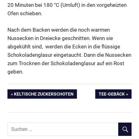
20 Minuten bei 180 °C (Umluft) in den vorgeheizten
Ofen schieben.
Nach dem Backen werden die noch warmen
Nussecken in Dreiecke geschnitten. Wenn sie
abgekühlt sind, werden die Ecken in die flüssige
Schokoladenglasur eingetaucht. Dann die Nussecken
zum Trocknen der Schokoladenglasur auf ein Rost
geben.
Backen
Beitragsnavigation
VORHERIGER
NÄCHSTER
KELTISCHE ZUCKERSCHOTEN
TEE-GEBÄCK
Haselnuss
BEITRAG:
BEITRAG:
Nussecke
Nussecken;
Nuss